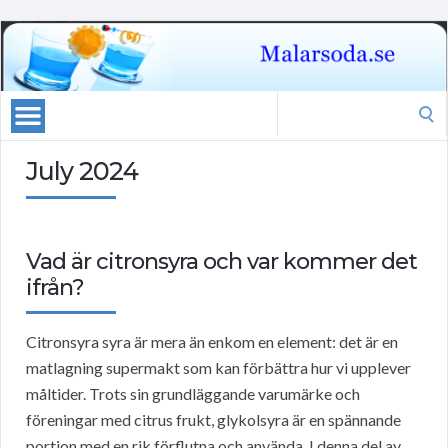
Search
for:
July 2024
Vad är citronsyra och var kommer det
ifrån?
Citronsyra syra är mera än enkom en element: det är en
matlagning supermakt som kan förbättra hur vi upplever
måltider. Trots sin grundläggande varumärke och
föreningar med citrus frukt, glykolsyra är en spännande
portion med en rik förflutna och använda. I denna del av