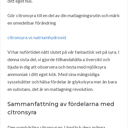
ditt eget hus.
Gör citronsyra till en del av din matlagningsrutin och märk
en omedelbar förändring
citronsyra vs natriumhydroxid
Vi har nuförtiden nått slutet på vår fantastisk set på syra. I
denna sista del, vi gjorde tillhandahålla a översikt och
bjuda in dig att observera och testa med mjölksyra
ammoniak i ditt eget kök. Med sina mångsidiga
sysselsätter och hälsa fördelar är glykolsyra mer än bara
en substans, det är en matlagning revolution.
Sammanfattning av fördelarna med
citronsyra
Den oumbärliga citronsyran: Upptäck dess många