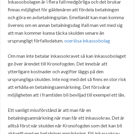
Inkassobolagen är i flera fall medgörliga och det brukar
finnas möjlighet för gäldenären att fördela betalningen
och göra en avbetalningsplan. Emellanåt kan man komma
överens om en annan betalningsdag ifall man vet med sig
att man kommer kunna täcka skulden senare än
ursprungligt förfallodatum.
oseriösa inkassobolag
Om man inte betalar inkassokravet så kan inkassobolaget
ge över ärendet till Kronofogden. Det innebär att
ytterligare kostnader och avgifter läggs på den
ursprungliga skulden. Inte nog med det så finns en stor risk
att erhålla en betalningsanmärkning. Det försvårar
möjligheten att i framtiden bli beviljad till exempel ett lån.
Ett vanligt missförstånd är att man får en
betalningsanmärkning när man får ett inkassokrav. Det är
alltså först när skulden når Kronofogden som det kan bli
aktuellt med en betalningsanmärkning. Ett inkassokrav