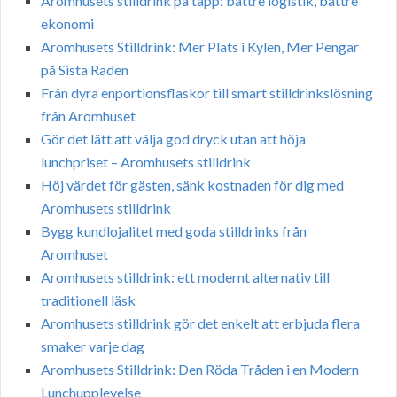
Aromhusets stilldrink på tapp: bättre logistik, bättre
ekonomi
Aromhusets Stilldrink: Mer Plats i Kylen, Mer Pengar
på Sista Raden
Från dyra enportionsflaskor till smart stilldrinkslösning
från Aromhuset
Gör det lätt att välja god dryck utan att höja
lunchpriset – Aromhusets stilldrink
Höj värdet för gästen, sänk kostnaden för dig med
Aromhusets stilldrink
Bygg kundlojalitet med goda stilldrinks från
Aromhuset
Aromhusets stilldrink: ett modernt alternativ till
traditionell läsk
Aromhusets stilldrink gör det enkelt att erbjuda flera
smaker varje dag
Aromhusets Stilldrink: Den Röda Tråden i en Modern
Lunchupplevelse