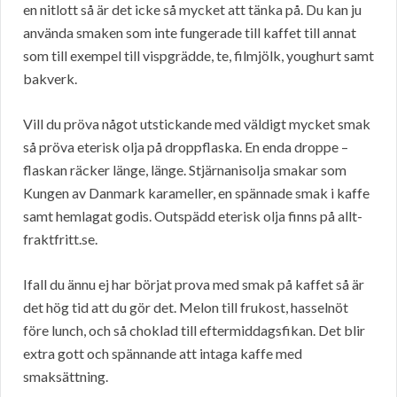
en nitlott så är det icke så mycket att tänka på. Du kan ju
använda smaken som inte fungerade till kaffet till annat
som till exempel till vispgrädde, te, filmjölk, youghurt samt
bakverk.
Vill du pröva något utstickande med väldigt mycket smak
så pröva eterisk olja på droppflaska. En enda droppe –
flaskan räcker länge, länge. Stjärnanisolja smakar som
Kungen av Danmark karameller, en spännade smak i kaffe
samt hemlagat godis. Outspädd eterisk olja finns på allt-
fraktfritt.se.
Ifall du ännu ej har börjat prova med smak på kaffet så är
det hög tid att du gör det. Melon till frukost, hasselnöt
före lunch, och så choklad till eftermiddagsfikan. Det blir
extra gott och spännande att intaga kaffe med
smaksättning.