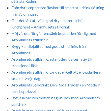
på Sista Raden
Från dyra enportionsflaskor till smart stilldrinkslösning
från Aromhuset
Gör det lätt att välja god dryck utan att höja
lunchpriset – Aromhusets stilldrink
Höj värdet för gästen, sänk kostnaden för dig med
Aromhusets stilldrink
Bygg kundlojalitet med goda stilldrinks från
Aromhuset
Aromhusets stilldrink: ett modernt alternativ till
traditionell läsk
Aromhusets stilldrink gör det enkelt att erbjuda flera
smaker varje dag
Aromhusets Stilldrink: Den Röda Tråden i en Modern
Lunchupplevelse
Byt läskbacken mot en bag-in-box med Aromhusets
stilldrink
Byt från dyra läskpaket till fri blandning med