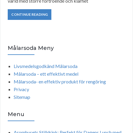
värld med större förtroende och klarhet
CONTINUE READING
Målarsoda Meny
Livsmedelsgodkänd Målarsoda
Målarsoda – ett effektivt medel
Målarsoda- en effektiv produkt för rengöring
Privacy
Sitemap
Menu
Aromhusets Stilldrink: Perfekt för Dagens Lunch med