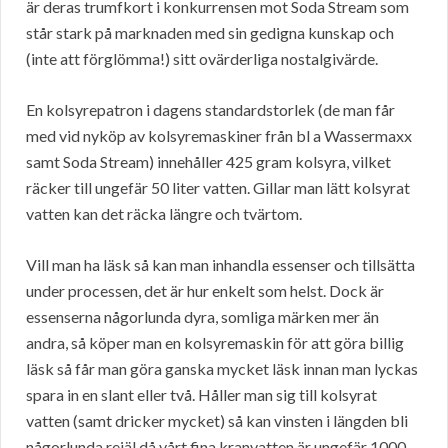
är deras trumfkort i konkurrensen mot Soda Stream som
står stark på marknaden med sin gedigna kunskap och
(inte att förglömma!) sitt ovärderliga nostalgivärde.
En kolsyrepatron i dagens standardstorlek (de man får
med vid nyköp av kolsyremaskiner från bl a Wassermaxx
samt Soda Stream) innehåller 425 gram kolsyra, vilket
räcker till ungefär 50 liter vatten. Gillar man lätt kolsyrat
vatten kan det räcka längre och tvärtom.
Vill man ha läsk så kan man inhandla essenser och tillsätta
under processen, det är hur enkelt som helst. Dock är
essenserna någorlunda dyra, somliga märken mer än
andra, så köper man en kolsyremaskin för att göra billig
läsk så får man göra ganska mycket läsk innan man lyckas
spara in en slant eller två. Håller man sig till kolsyrat
vatten (samt dricker mycket) så kan vinsten i längden bli
någorlunda rejäl då vårt fina kranvatten är ungefär 1000