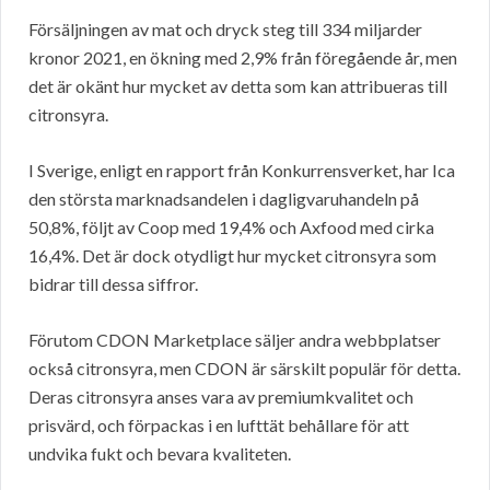
Försäljningen av mat och dryck steg till 334 miljarder
kronor 2021, en ökning med 2,9% från föregående år, men
det är okänt hur mycket av detta som kan attribueras till
citronsyra.
I Sverige, enligt en rapport från Konkurrensverket, har Ica
den största marknadsandelen i dagligvaruhandeln på
50,8%, följt av Coop med 19,4% och Axfood med cirka
16,4%. Det är dock otydligt hur mycket citronsyra som
bidrar till dessa siffror.
Förutom CDON Marketplace säljer andra webbplatser
också citronsyra, men CDON är särskilt populär för detta.
Deras citronsyra anses vara av premiumkvalitet och
prisvärd, och förpackas i en lufttät behållare för att
undvika fukt och bevara kvaliteten.