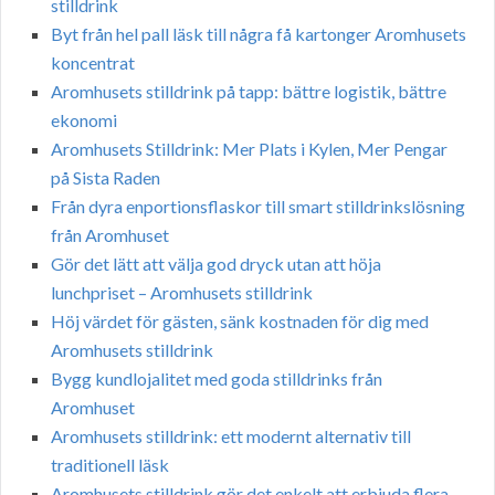
stilldrink
Byt från hel pall läsk till några få kartonger Aromhusets
koncentrat
Aromhusets stilldrink på tapp: bättre logistik, bättre
ekonomi
Aromhusets Stilldrink: Mer Plats i Kylen, Mer Pengar
på Sista Raden
Från dyra enportionsflaskor till smart stilldrinkslösning
från Aromhuset
Gör det lätt att välja god dryck utan att höja
lunchpriset – Aromhusets stilldrink
Höj värdet för gästen, sänk kostnaden för dig med
Aromhusets stilldrink
Bygg kundlojalitet med goda stilldrinks från
Aromhuset
Aromhusets stilldrink: ett modernt alternativ till
traditionell läsk
Aromhusets stilldrink gör det enkelt att erbjuda flera