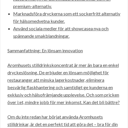
premium-alternativ.
Marknadsföra dryckerna som ett sockerfritt alternativ
för hälsomedvetna kunder.
Använd sociala medier för att showcasea nya och
spännande smakblandningar.
Sammanfattning: En lönsam innovation
Aromhusets stilldrinkskoncentrat är mer än bara en enkel
dryckeslösning. De erbjuder en lönsam möjlighet för
restauranger att minska lagerkostnader, eliminera
besvärlig flaskhantering och samtidigt ge kunderna en
exklusiv och hälsofrämjande upplevelse. Och som pricken
över i:et, mindre jobb för mer inkomst. Kan det bli bättre?
Om du inte redan har börjat använda Aromhusets
stilldrinkar, är det en perfekt tid att göra det – bra för din