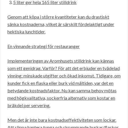
5 liter ger hela 165 liter stilldrink
Genom att köpa i större kvantiteter kan du drastiskt
sänka kostnaderna, vilket är särskilt fördelaktigt under
hektiska lunchtider.
En vinnande strategi för restauranger
Implementeringen av Aromhusets stilldrink kan kännas
som ett genidrag. Varför? För att det erbjuder en tvådelad
vinning: minskade utgifter och ökad inkomst. Tidigare, om
kunder fick en flaska eller burk vid måltiden, var det en
betydande kostnadsfaktor. Nu kan samma behov mötas
med högkvalitativa, sockerfria alternativ som kostar en
bråkdel per servering.
Men det är inte bara kostnadseffektiviteten som lockar.
Att slippa hantera tunga och skrymmande burkar/flaskor