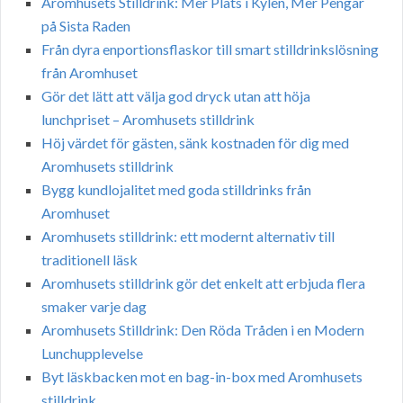
Aromhusets Stilldrink: Mer Plats i Kylen, Mer Pengar
på Sista Raden
Från dyra enportionsflaskor till smart stilldrinkslösning
från Aromhuset
Gör det lätt att välja god dryck utan att höja
lunchpriset – Aromhusets stilldrink
Höj värdet för gästen, sänk kostnaden för dig med
Aromhusets stilldrink
Bygg kundlojalitet med goda stilldrinks från
Aromhuset
Aromhusets stilldrink: ett modernt alternativ till
traditionell läsk
Aromhusets stilldrink gör det enkelt att erbjuda flera
smaker varje dag
Aromhusets Stilldrink: Den Röda Tråden i en Modern
Lunchupplevelse
Byt läskbacken mot en bag-in-box med Aromhusets
stilldrink