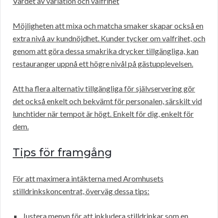
Värdet av variation och valfrihet
Möjligheten att mixa och matcha smaker skapar också en
extra nivå av kundnöjdhet. Kunder tycker om valfrihet, och
genom att göra dessa smakrika drycker tillgängliga, kan
restauranger uppnå ett högre nivål på gästupplevelsen.
Att ha flera alternativ tillgängliga för självservering gör
det också enkelt och bekvämt för personalen, särskilt vid
lunchtider när tempot är högt. Enkelt för dig, enkelt för
dem.
Tips för framgång
För att maximera intäkterna med Aromhusets
stilldrinkskoncentrat, överväg dessa tips:
Justera menyn för att inkludera stilldrinkar som en