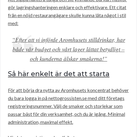
gör lagringshanteringen enklare och effektivare. Ett citat
från en nöjd restaurangägare skulle kunna låta något i stil
med:
“Efter att vi införde Aromhusets stilldrinkar, har
både vår budget och vårt lager lättat betydligt –
och kunderna älskar smakerna!”
Så här enkelt är det att starta
För att börja dra nytta av Aromhusets koncentrat behöver
du bara logga in på nettogrossisten.se med ditt företags
registreringsnummer. Välj de smaker och storlekar som
passar bäst för din verksamhet, och du är igång. Minimal
administration, maximal effekt.