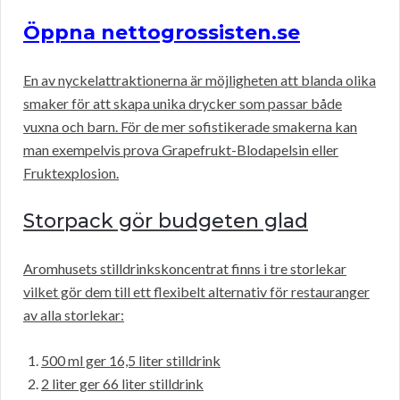
Öppna nettogrossisten.se
En av nyckelattraktionerna är möjligheten att blanda olika
smaker för att skapa unika drycker som passar både
vuxna och barn. För de mer sofistikerade smakerna kan
man exempelvis prova Grapefrukt-Blodapelsin eller
Fruktexplosion.
Storpack gör budgeten glad
Aromhusets stilldrinkskoncentrat finns i tre storlekar
vilket gör dem till ett flexibelt alternativ för restauranger
av alla storlekar:
500 ml ger 16,5 liter stilldrink
2 liter ger 66 liter stilldrink