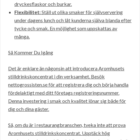
dryckesflaskor och burkar.
Flexibilitet:
Ställ ut olika smaker för självservering
under dagens lunch och låt kunderna själva blanda efter
tycke och smak. En möjlighet som uppskattas av
många.
Så Kommer Du Igång
Det är enklare än någonsin att introducera Aromhusets
stilldrinkskoncentrat i din verksamhet. Besök
nettogrossisten.se för att registrera dig och börja handla
fördelaktigt med ditt företags registreringsnummer.
Denna investering i smak och kvalitet lönar sig både för
dig och dina gäster.
Så, om du är i restaurangbranschen, tveka inte att prova
Aromhusets stilldrinkskoncentrat. Upptäck hög