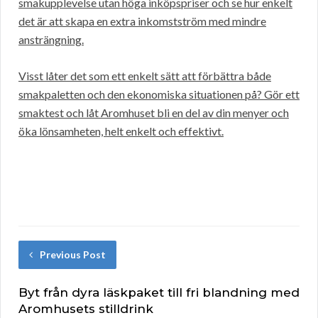
smakupplevelse utan höga inköpspriser och se hur enkelt
det är att skapa en extra inkomstström med mindre
ansträngning.
Visst låter det som ett enkelt sätt att förbättra både
smakpaletten och den ekonomiska situationen på? Gör ett
smaktest och låt Aromhuset bli en del av din menyer och
öka lönsamheten, helt enkelt och effektivt.
Previous Post
Byt från dyra läskpaket till fri blandning med
Aromhusets stilldrink