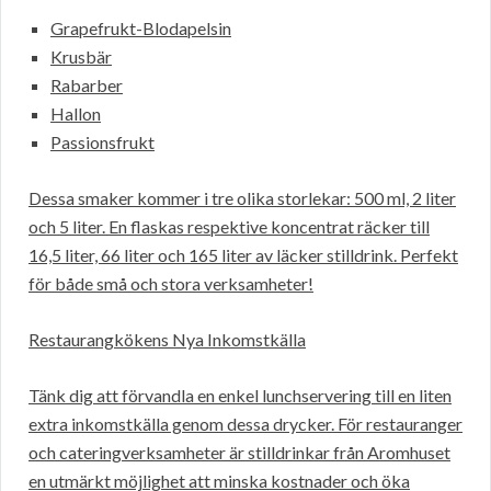
Grapefrukt-Blodapelsin
Krusbär
Rabarber
Hallon
Passionsfrukt
Dessa smaker kommer i tre olika storlekar: 500 ml, 2 liter
och 5 liter. En flaskas respektive koncentrat räcker till
16,5 liter, 66 liter och 165 liter av läcker stilldrink. Perfekt
för både små och stora verksamheter!
Restaurangkökens Nya Inkomstkälla
Tänk dig att förvandla en enkel lunchservering till en liten
extra inkomstkälla genom dessa drycker. För restauranger
och cateringverksamheter är stilldrinkar från Aromhuset
en utmärkt möjlighet att minska kostnader och öka