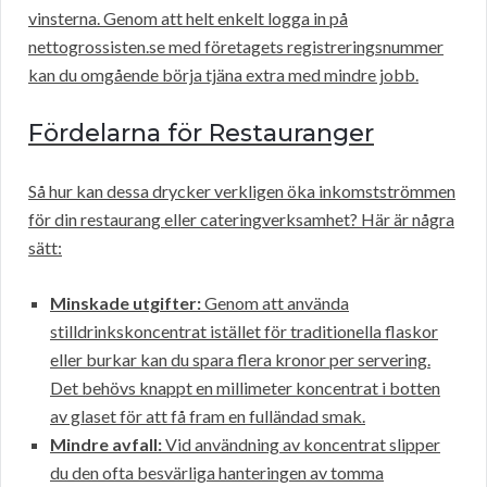
vinsterna. Genom att helt enkelt logga in på
nettogrossisten.se med företagets registreringsnummer
kan du omgående börja tjäna extra med mindre jobb.
Fördelarna för Restauranger
Så hur kan dessa drycker verkligen öka inkomstströmmen
för din restaurang eller cateringverksamhet? Här är några
sätt:
Minskade utgifter:
Genom att använda
stilldrinkskoncentrat istället för traditionella flaskor
eller burkar kan du spara flera kronor per servering.
Det behövs knappt en millimeter koncentrat i botten
av glaset för att få fram en fulländad smak.
Mindre avfall:
Vid användning av koncentrat slipper
du den ofta besvärliga hanteringen av tomma