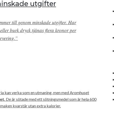
inskade utgifter
mer till genom minskade utgifter. Har
 eller burk dryck tjänas flera kronor per
ervering.”
fria kan verka som en utmaning, men med Aromhuset
et.
De är sötade med ett sötningsmedel som är hela 600
 smaken kvarstår utan extra kalorier.