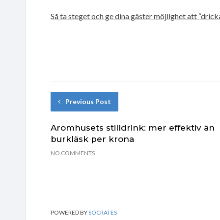
Så ta steget och ge dina gäster möjlighet att “drick
Previous Post
Aromhusets stilldrink: mer effektiv än
burkläsk per krona
NO COMMENTS
POWERED BY
SOCRATES