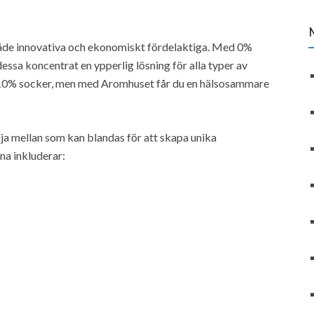
både innovativa och ekonomiskt fördelaktiga. Med 0%
dessa koncentrat en ypperlig lösning för alla typer av
ka 10% socker, men med Aromhuset får du en hälsosammare
ja mellan som kan blandas för att skapa unika
a inkluderar: