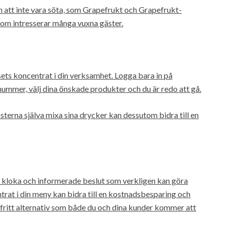
 att inte vara söta, som Grapefrukt och Grapefrukt-
 som intresserar många vuxna gäster.
ets koncentrat i din verksamhet. Logga bara in på
nummer, välj dina önskade produkter och du är redo att gå.
ästerna själva mixa sina drycker kan dessutom bidra till en
t kloka och informerade beslut som verkligen kan göra
trat i din meny kan bidra till en kostnadsbesparing och
rfritt alternativ som både du och dina kunder kommer att