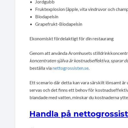
Jordgubb
Fruktexplosion (äpple, vita vindruvor och cham
Blodapelsin
Grapefrukt-Blodapelsin
Ekonomiskt fördelaktigt för din restaurang
Genom att använda Aromhusets stilldrinkkoncent
koncentraten själva är kostnadseffektiva, sparar d
beställa via
nettogrossisten.se
.
Ett scenario där detta kan vara särskilt lönsamt ä
servas och det finns ett behov för kostnadseffektiv
blandade med vatten, minskar du kostnaderna ytterl
Handla på nettogrossist