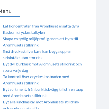
Menu
Låt koncentraten från Aromhuset ersätta dyra
flaskor i dryckeskalkylen
Skapa en tydlig miljöprofil genom att byta till
Aromhusets stilldrink
Små dryckestillverkare kan bygga upp en
sidointäkt utan stor risk
Byt dyr burkläsk mot Aromhusets stilldrink och
spara varje dag
Ta kontroll över dryckeskostnaden med
Aromhusets stilldrink
Byt sortiment: från burkläskvägg till stilren tapp
med Aromhusets stilldrink
Byt alla lunchläskar mot Aromhusets stilldrink
och se ekonomin lyfta