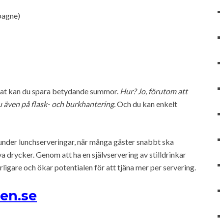
pagne)
rat kan du spara betydande summor.
Hur? Jo, förutom att
u även på flask- och burkhantering.
Och du kan enkelt
r under lunchserveringar, när många gäster snabbt ska
a drycker. Genom att ha en självservering av stilldrinkar
igare och ökar potentialen för att tjäna mer per servering.
en.se