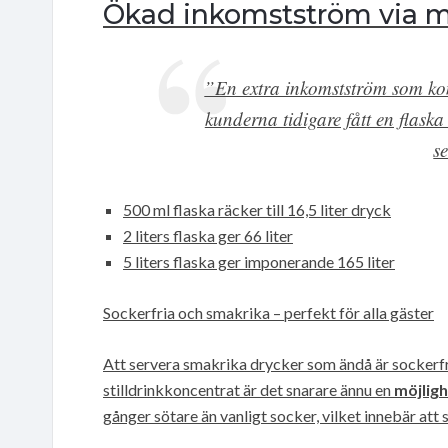
Ökad inkomstström via m
”En extra inkomstström som kom
kunderna tidigare fått en flaska
s
500 ml flaska räcker till 16,5 liter dryck
2 liters flaska ger 66 liter
5 liters flaska ger imponerande 165 liter
Sockerfria och smakrika – perfekt för alla gäster
Att servera smakrika drycker som ändå är socker
stilldrinkkoncentrat är det snarare ännu en
möjligh
gånger sötare än vanligt socker, vilket innebär att