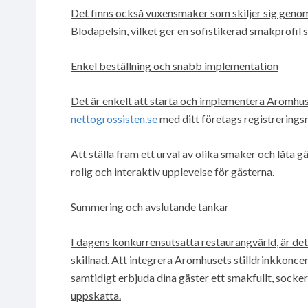
Det finns också vuxensmaker som skiljer sig genom
Blodapelsin, vilket ger en sofistikerad smakprofil
Enkel beställning och snabb implementation
Det är enkelt att starta och implementera Aromhus
nettogrossisten.se
med ditt företags registrerings
Att ställa fram ett urval av olika smaker och låta g
rolig och interaktiv upplevelse för gästerna.
Summering och avslutande tankar
I dagens konkurrensutsatta restaurangvärld, är de
skillnad. Att integrera Aromhusets stilldrinkkoncen
samtidigt erbjuda dina gäster ett smakfullt, socke
uppskatta.