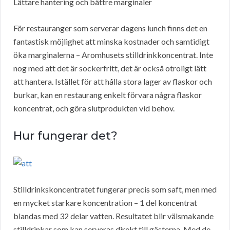
Lättare hantering och bättre marginaler
För restauranger som serverar dagens lunch finns det en
fantastisk möjlighet att minska kostnader och samtidigt
öka marginalerna – Aromhusets stilldrinkkoncentrat. Inte
nog med att det är sockerfritt, det är också otroligt lätt
att hantera. Istället för att hålla stora lager av flaskor och
burkar, kan en restaurang enkelt förvara några flaskor
koncentrat, och göra slutprodukten vid behov.
Hur fungerar det?
Stilldrinkskoncentratet fungerar precis som saft, men med
en mycket starkare koncentration – 1 del koncentrat
blandas med 32 delar vatten. Resultatet blir välsmakande
stilldrinkar som kan serveras direkt till gästerna. Med de