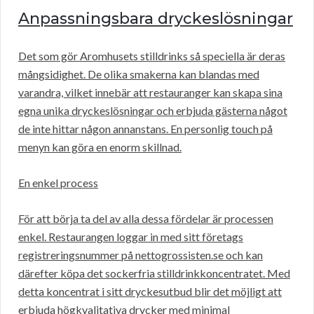
Anpassningsbara dryckeslösningar
Det som gör Aromhusets stilldrinks så speciella är deras
mångsidighet. De olika smakerna kan blandas med
varandra, vilket innebär att restauranger kan skapa sina
egna unika dryckeslösningar och erbjuda gästerna något
de inte hittar någon annanstans. En personlig touch på
menyn kan göra en enorm skillnad.
En enkel process
För att börja ta del av alla dessa fördelar är processen
enkel. Restaurangen loggar in med sitt företags
registreringsnummer på nettogrossisten.se och kan
därefter köpa det sockerfria stilldrinkkoncentratet. Med
detta koncentrat i sitt dryckesutbud blir det möjligt att
erbjuda högkvalitativa drycker med minimal