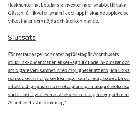
flaskhantering, betalar sig investeringen snabbt tillbaka.
Gästen får likväl en smakrik och uppfriskande upplevelse,
vilket håller dem nöjda och återkommande.
Slutsats
För restauranger och cateringföretag är Aromhusets
stilldrinkkoncentrat en enkel väg till ökade inkomster och
smidigare verksamhet. Med möjligheter att erbjuda unika
och sockerfria dryckeslösningar kan företag både öka sin
intäkt och ge gästerna en oförglömlig smakupplevelse. Så
varför inte byta leveransfrekvens mot lagertrygghet med
Aromhusets stilldrink idag?