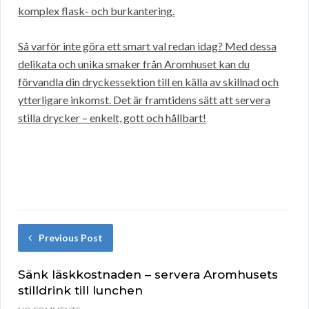
komplex flask- och burkantering.
Så varför inte göra ett smart val redan idag? Med dessa
delikata och unika smaker från Aromhuset kan du
förvandla din dryckessektion till en källa av skillnad och
ytterligare inkomst. Det är framtidens sätt att servera
stilla drycker – enkelt, gott och hållbart!
Previous Post
Sänk läskkostnaden – servera Aromhusets
stilldrink till lunchen