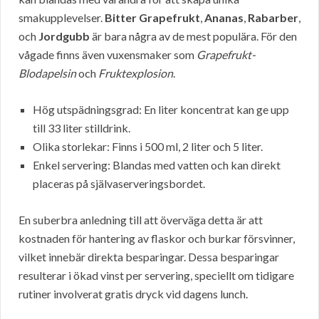
smakupplevelser.
Bitter Grapefrukt
,
Ananas
,
Rabarber
,
och
Jordgubb
är bara några av de mest populära. För den
vågade finns även vuxensmaker som
Grapefrukt-
Blodapelsin
och
Fruktexplosion
.
Hög utspädningsgrad: En liter koncentrat kan ge upp
till 33 liter stilldrink.
Olika storlekar: Finns i 500 ml, 2 liter och 5 liter.
Enkel servering: Blandas med vatten och kan direkt
placeras på självaserveringsbordet.
En suberbra anledning till att överväga detta är att
kostnaden för hantering av flaskor och burkar försvinner,
vilket innebär direkta besparingar. Dessa besparingar
resulterar i ökad vinst per servering, speciellt om tidigare
rutiner involverat gratis dryck vid dagens lunch.