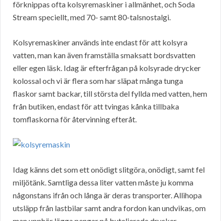
förknippas ofta kolsyremaskiner i allmänhet, och Soda
Stream speciellt, med 70- samt 80-talsnostalgi.
Kolsyremaskiner används inte endast för att kolsyra
vatten, man kan även framställa smaksatt bordsvatten
eller egen läsk. Idag är efterfrågan på kolsyrade drycker
kolossal och vi är flera som har släpat många tunga
flaskor samt backar, till största del fyllda med vatten, hem
från butiken, endast för att tvingas kånka tillbaka
tomflaskorna för återvinning efteråt.
Idag känns det som ett onödigt slitgöra, onödigt, samt fel
miljötänk. Samtliga dessa liter vatten måste ju komma
någonstans ifrån och långa är deras transporter. Allihopa
utsläpp från lastbilar samt andra fordon kan undvikas, om
man upphör lägga pengar på buteljerade drycker.