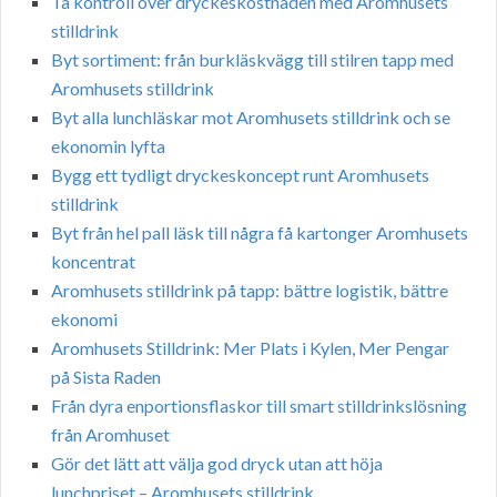
Ta kontroll över dryckeskostnaden med Aromhusets
stilldrink
Byt sortiment: från burkläskvägg till stilren tapp med
Aromhusets stilldrink
Byt alla lunchläskar mot Aromhusets stilldrink och se
ekonomin lyfta
Bygg ett tydligt dryckeskoncept runt Aromhusets
stilldrink
Byt från hel pall läsk till några få kartonger Aromhusets
koncentrat
Aromhusets stilldrink på tapp: bättre logistik, bättre
ekonomi
Aromhusets Stilldrink: Mer Plats i Kylen, Mer Pengar
på Sista Raden
Från dyra enportionsflaskor till smart stilldrinkslösning
från Aromhuset
Gör det lätt att välja god dryck utan att höja
lunchpriset – Aromhusets stilldrink