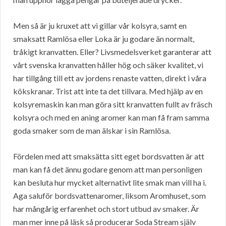
Men så är ju kruxet att vi gillar vår kolsyra, samt en
smaksatt Ramlösa eller Loka är ju godare än normalt,
tråkigt kranvatten. Eller? Livsmedelsverket garanterar att
vårt svenska kranvatten håller hög och säker kvalitet, vi
har tillgång till ett av jordens renaste vatten, direkt i våra
kökskranar. Trist att inte ta det tillvara. Med hjälp av en
kolsyremaskin kan man göra sitt kranvatten fullt av fräsch
kolsyra och med en aning aromer kan man få fram samma
goda smaker som de man älskar i sin Ramlösa.
Fördelen med att smaksätta sitt eget bordsvatten är att
man kan få det ännu godare genom att man personligen
kan besluta hur mycket alternativt lite smak man vill ha i.
Aga saluför bordsvattenaromer, liksom Aromhuset, som
har mångårig erfarenhet och stort utbud av smaker. Är
man mer inne på läsk så producerar Soda Stream själv