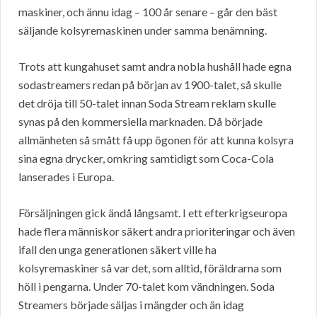
maskiner, och ännu idag – 100 år senare – går den bäst
säljande kolsyremaskinen under samma benämning.
Trots att kungahuset samt andra nobla hushåll hade egna
sodastreamers redan på början av 1900-talet, så skulle
det dröja till 50-talet innan Soda Stream reklam skulle
synas på den kommersiella marknaden. Då började
allmänheten så smått få upp ögonen för att kunna kolsyra
sina egna drycker, omkring samtidigt som Coca-Cola
lanserades i Europa.
Försäljningen gick ändå långsamt. I ett efterkrigseuropa
hade flera människor säkert andra prioriteringar och även
ifall den unga generationen säkert ville ha
kolsyremaskiner så var det, som alltid, föräldrarna som
höll i pengarna. Under 70-talet kom vändningen. Soda
Streamers började säljas i mängder och än idag