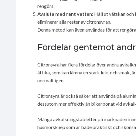
rengörs.
Avsluta med rent vatten
: Häll ut vätskan oc
eliminerar alla rester av citronsyran.
Denna metod kan även användas för att rengöra e
Fördelar gentemot and
Citronsyra har flera fördelar över andra avkalk
ättika, som kan lämna en stark lukt och smak, är
normalt igen.
Citronsyra är också säker att använda på alumin
dessutom mer effektiv än bikarbonat vid avkalk
Många avkalkningstabletter på marknaden innehål
husmorsknep som är både praktiskt och skonsam