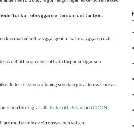
medel för kaffebryggare eftersom det tar bort
tten kan man enkelt brygga igenom kaffebryggaren och
eras det att köpa den i lufttäta förpackningar som
 vilket leder till klumpbildning som kan göra den svårare att
soner och företag, är
allt-fraktfritt
,
Prisad
och
CDON
.
llare med en mix av citronsyra och vatten.