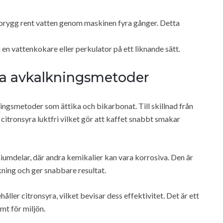
h brygg rent vatten genom maskinen fyra gånger. Detta
n vattenkokare eller perkulator på ett liknande sätt.
ra avkalkningsmetoder
ningsmetoder som ättika och bikarbonat. Till skillnad från
 citronsyra luktfri vilket gör att kaffet snabbt smakar
iumdelar, där andra kemikalier kan vara korrosiva. Den är
ning och ger snabbare resultat.
ler citronsyra, vilket bevisar dess effektivitet. Det är ett
t för miljön.