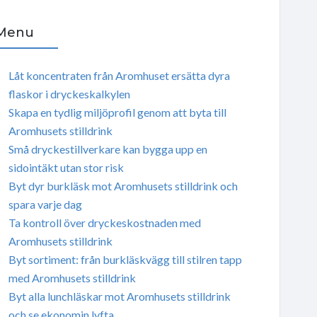
Menu
Låt koncentraten från Aromhuset ersätta dyra
flaskor i dryckeskalkylen
Skapa en tydlig miljöprofil genom att byta till
Aromhusets stilldrink
Små dryckestillverkare kan bygga upp en
sidointäkt utan stor risk
Byt dyr burkläsk mot Aromhusets stilldrink och
spara varje dag
Ta kontroll över dryckeskostnaden med
Aromhusets stilldrink
Byt sortiment: från burkläskvägg till stilren tapp
med Aromhusets stilldrink
Byt alla lunchläskar mot Aromhusets stilldrink
och se ekonomin lyfta