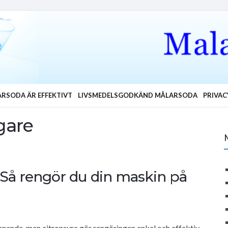
RSODA ÄR EFFEKTIVT
LIVSMEDELSGODKÄND MÅLARSODA
PRIVAC
gare
 Så rengör du din maskin på
anande, men citronsyra gör rengöringen enkel och effektiv.