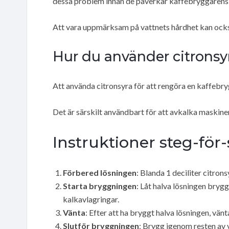
dessa problem innan de påverkar kaffebryggarens 
Att vara uppmärksam på vattnets hårdhet kan också 
Hur du använder citronsyr
Att använda citronsyra för att rengöra en kaffebry
Det är särskilt användbart för att avkalka maski
Instruktioner steg-för
Förbered lösningen
: Blanda 1 deciliter citron
Starta bryggningen
: Låt halva lösningen bry
kalkavlagringar.
Vänta
: Efter att ha bryggt halva lösningen, vänt
Slutför bryggningen
: Brygg igenom resten av v