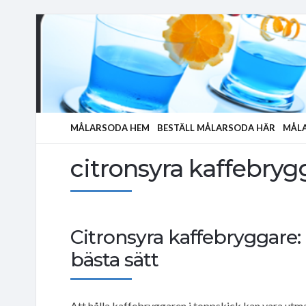
MÅLARSODA HEM
BESTÄLL MÅLARSODA HÄR
MÅLA
citronsyra kaffebryg
Citronsyra kaffebryggare:
bästa sätt
Att hålla kaffebryggaren i toppskick kan vara utm