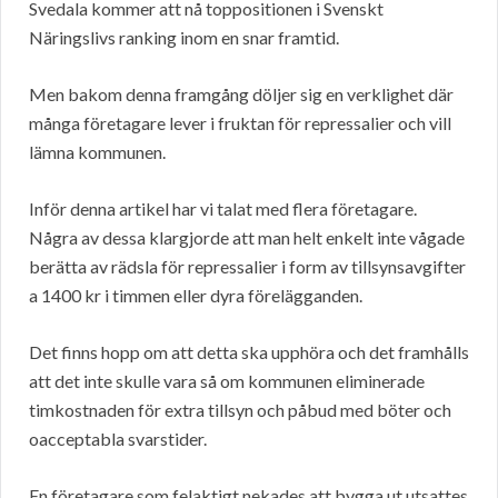
Svedala kommer att nå toppositionen i Svenskt
Näringslivs ranking inom en snar framtid.
Men bakom denna framgång döljer sig en verklighet där
många företagare lever i fruktan för repressalier och vill
lämna kommunen.
Inför denna artikel har vi talat med flera företagare.
Några av dessa klargjorde att man helt enkelt inte vågade
berätta av rädsla för repressalier i form av tillsynsavgifter
a 1400 kr i timmen eller dyra förelägganden.
Det finns hopp om att detta ska upphöra och det framhålls
att det inte skulle vara så om kommunen eliminerade
timkostnaden för extra tillsyn och påbud med böter och
oacceptabla svarstider.
En företagare som felaktigt nekades att bygga ut utsattes