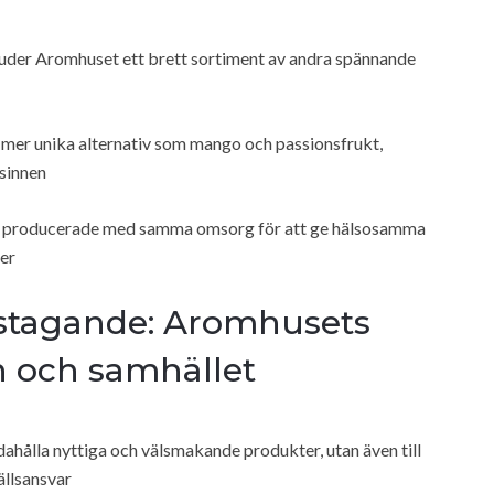
juder Aromhuset ett brett sortiment av andra spännande
l mer unika alternativ som mango och passionsfrukt,
ksinnen
h är producerade med samma omsorg för att ge hälsosamma
ker
rstagande: Aromhusets
n och samhället
ndahålla nyttiga och välsmakande produkter, utan även till
ällsansvar