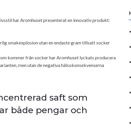
 livsstil har Aromhuset presenterat en innovativ produkt:
yrlig smakexplosion utan en endaste gram tillsatt socker
som kommer från socker har Aromhuset lyckats producera
arianten, men utan de negativa hälsokonsekvenserna
oncentrerad saft som
rar både pengar och