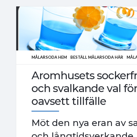
MÅLARSODA HEM
BESTÄLL MÅLARSODA HÄR
MÅLA
Aromhusets sockerfri
och svalkande val för 
oavsett tillfälle
Möt den nya eran av sa
och långtidsverkande