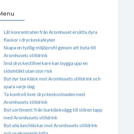
Menu
Låt koncentraten från Aromhuset ersätta dyra
flaskor i dryckeskalkylen
Skapa en tydlig miljöprofil genom att byta till
Aromhusets stilldrink
Små dryckestillverkare kan bygga upp en
sidointäkt utan stor risk
Byt dyr burkläsk mot Aromhusets stilldrink och
spara varje dag
Ta kontroll över dryckeskostnaden med
Aromhusets stilldrink
Byt sortiment: från burkläskvägg till stilren tapp
med Aromhusets stilldrink
Byt alla lunchläskar mot Aromhusets stilldrink
och se ekonomin lyfta