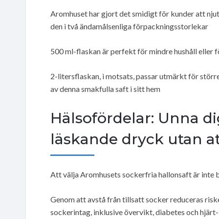
Aromhuset har gjort det smidigt för kunder att njut
den i två ändamålsenliga förpackningsstorlekar
500 ml-flaskan är perfekt för mindre hushåll eller f
2-litersflaskan, i motsats, passar utmärkt för störr
av denna smakfulla saft i sitt hem
Hälsofördelar: Unna d
läskande dryck utan a
Att välja Aromhusets sockerfria hallonsaft är inte 
Genom att avstå från tillsatt socker reduceras risk
sockerintag, inklusive övervikt, diabetes och hjär