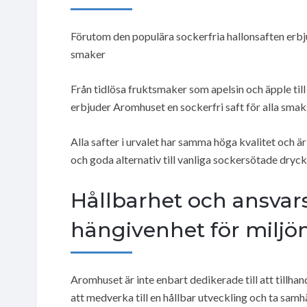
Förutom den populära sockerfria hallonsaften erb
smaker
Från tidlösa fruktsmaker som apelsin och äpple til
erbjuder Aromhuset en sockerfri saft för alla sma
Alla safter i urvalet har samma höga kvalitet oc
och goda alternativ till vanliga sockersötade dryc
Hållbarhet och ansva
hängivenhet för miljö
Aromhuset är inte enbart dedikerade till att tillha
att medverka till en hållbar utveckling och ta samh