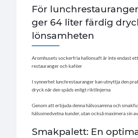
För lunchrestauranger
ger 64 liter färdig dry
lönsamheten
Aromhusets sockerfria hallonsaft är inte endast et
restauranger och kaféer
I synnerhet lunchrestauranger kan utnyttja den prak
dryck när den späds enligt riktlinjerna
Genom att erbjuda denna hälsosamma och smakfulla
hälsomedvetna kunder, utan också maximera sin av
Smakpalett: En optima