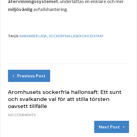
återvinningssystemet
, underlättas en enklare och mer
miljövänlig
avfallshantering.
TAGS:
RABARBER LÄSK
,
SOCKERFRIA LÄSKKONCENTRAT
Previous Post
Aromhusets sockerfria hallonsaft: Ett sunt
och svalkande val för att stilla törsten
oavsett tillfälle
NO COMMENTS
Next Post