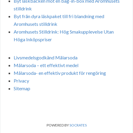
Byt läskbacken mot en bag-in-box med Aromhusets
stilldrink
Byt från dyra läskpaket till fri blandning med
Aromhusets stilldrink
Aromhusets Stilldrink: Hög Smakupplevelse Utan
Höga Inköpspriser
Livsmedelsgodkänd Målarsoda
Målarsoda – ett effektivt medel
Målarsoda- en effektiv produkt för rengöring
Privacy
Sitemap
POWERED BY
SOCRATES