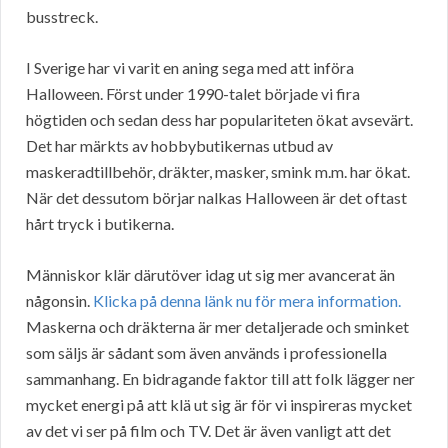
busstreck.
I Sverige har vi varit en aning sega med att införa
Halloween. Först under 1990-talet började vi fira
högtiden och sedan dess har populariteten ökat avsevärt.
Det har märkts av hobbybutikernas utbud av
maskeradtillbehör, dräkter, masker, smink m.m. har ökat.
När det dessutom börjar nalkas Halloween är det oftast
hårt tryck i butikerna.
Människor klär därutöver idag ut sig mer avancerat än
någonsin.
Klicka på denna länk nu för mera information.
Maskerna och dräkterna är mer detaljerade och sminket
som säljs är sådant som även används i professionella
sammanhang. En bidragande faktor till att folk lägger ner
mycket energi på att klä ut sig är för vi inspireras mycket
av det vi ser på film och TV. Det är även vanligt att det