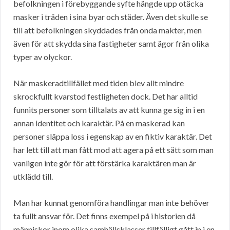
befolkningen i förebyggande syfte hängde upp otäcka
masker i träden i sina byar och städer. Även det skulle se
till att befolkningen skyddades från onda makter, men
även för att skydda sina fastigheter samt ägor från olika
typer av olyckor.
När maskeradtillfället med tiden blev allt mindre
skrockfullt kvarstod festligheten dock. Det har alltid
funnits personer som tilltalats av att kunna ge sig in i en
annan identitet och karaktär. På en maskerad kan
personer släppa loss i egenskap av en fiktiv karaktär. Det
har lett till att man fått mod att agera på ett sätt som man
vanligen inte gör för att förstärka karaktären man är
utklädd till.
Man har kunnat genomföra handlingar man inte behöver
ta fullt ansvar för. Det finns exempel på i historien då
människor inom olika samhällsklasser tillfälligt gått in i en