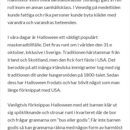
roll inom en annan samhällsklass. I Venedig på medeltiden
kunde fattiga och rika personer kunde byta kläder med
varandra och varandras beteenden.
I våra dagar är Halloween ett väldigt populärt
maskeradtillfälle. Det firas runt om i världen den 31:e
oktober, inklusive i Sverige. Traditionen härstammar från
Irland och Skottland, men den fick fort fäste i USA. Det
berodde på att många irländska immigranter tog med sig
traditionen dit under hungersnöden på 1800-talet. Sedan
dess har Halloween frodats och har blivit något som man
länge förknippat med USA.
Vanligtvis förknippas Halloween med att barnen klär ut
sig spökliknande och strosar runt i kvarteret där de bor
och frågar grannarna om ”bus eller godis”. Får inte barnen
godis så kan grannarna räkna med någon form av harmlöst