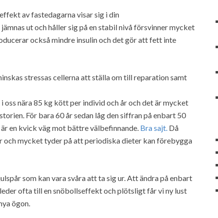
fekt av fastedagarna visar sig i din
mnas ut och håller sig på en stabil nivå försvinner mycket
ducerar också mindre insulin och det gör att fett inte
skas stressas cellerna att ställa om till reparation samt
i oss nära 85 kg kött per individ och år och det är mycket
istorien. För bara 60 år sedan låg den siffran på enbart 50
t är en kvick väg mot bättre välbefinnande.
Bra sajt.
Då
ar och mycket tyder på att periodiska dieter kan förebygga
hjulspår som kan vara svåra att ta sig ur. Att ändra på enbart
eder ofta till en snöbollseffekt och plötsligt får vi ny lust
 nya ögon.