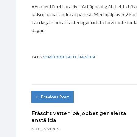
•En diet för ett bra liv – Att ägna dig åt diet behö
kålsoppa när andra är på fest. Med hjälp av 5:2 kan 
två dagar som är fastedagar och behöver inte tacka 
dagar.
TAGS:
52 METODEN FASTA
,
HALVFAST
Previous Post
Fräscht vatten på jobbet ger alerta
anställda
NO COMMENTS