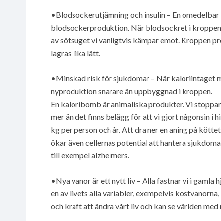
•Blodsockerutjämning och insulin – En omedelbar ef
blodsockerproduktion. När blodsockret i kroppen jä
av sötsuget vi vanligtvis kämpar emot. Kroppen pro
lagras lika lätt.
•Minskad risk för sjukdomar – När kaloriintaget min
nyproduktion snarare än uppbyggnad i kroppen.
En kaloribomb är animaliska produkter. Vi stoppar 
mer än det finns belägg för att vi gjort någonsin i h
kg per person och år. Att dra ner en aning på kötte
ökar även cellernas potential att hantera sjukdom
till exempel alzheimers.
•Nya vanor är ett nytt liv – Alla fastnar vi i gamla 
en av livets alla variabler, exempelvis kostvanorna, l
och kraft att ändra vårt liv och kan se världen med