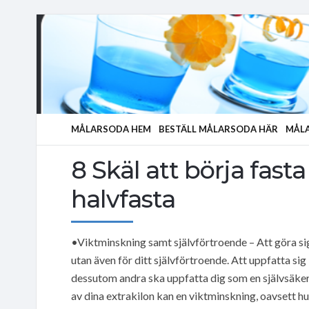
MÅLARSODA HEM
BESTÄLL MÅLARSODA HÄR
MÅLA
8 Skäl att börja fas
halvfasta
•Viktminskning samt självförtroende – Att göra sig
utan även för ditt självförtroende. Att uppfatta sig
dessutom andra ska uppfatta dig som en självsäker 
av dina extrakilon kan en viktminskning, oavsett hur 