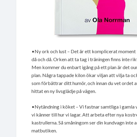
•Ny ork och lust – Det är ett komplicerat moment 22
då och då. Orken att ta tag i träningen finns inte ri
Men kommer du enbart igång på ett plan är det ou
plan. Några tappade kilon ökar viljan att vilja ta o
som förbättrar ditt humör, och innan du vet ordet a
hittat en ny livsglädje på vägen.
•Nytändning i köket – Vi fastnar samtliga i gamla van
vi känner till hur vi lagar. Att arbeta efter nya k
kastrullerna. Så småningom ser din kundvagn inte al
matbutiken.