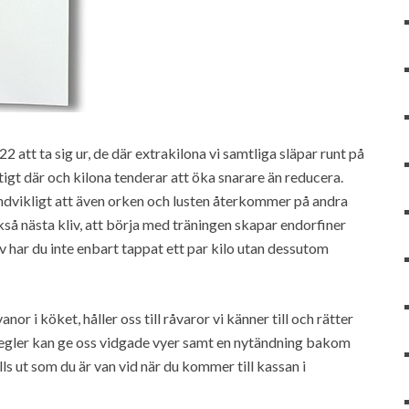
 att ta sig ur, de där extrakilona vi samtliga släpar runt på
ktigt där och kilona tenderar att öka snarare än reducera.
ndvikligt att även orken och lusten återkommer på andra
ckså nästa kliv, att börja med träningen skapar endorfiner
v har du inte enbart tappat ett par kilo utan dessutom
or i köket, håller oss till råvaror vi känner till och rätter
ostregler kan ge oss vidgade vyer samt en nytändning bakom
ls ut som du är van vid när du kommer till kassan i