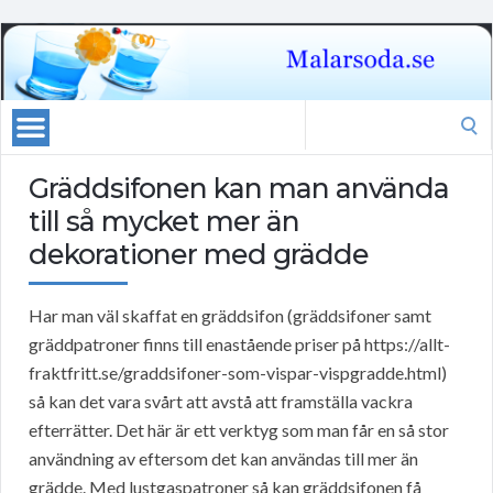
Search
for:
Gräddsifonen kan man använda
till så mycket mer än
dekorationer med grädde
Har man väl skaffat en gräddsifon (gräddsifoner samt
gräddpatroner finns till enastående priser på https://allt-
fraktfritt.se/graddsifoner-som-vispar-vispgradde.html)
så kan det vara svårt att avstå att framställa vackra
efterrätter. Det här är ett verktyg som man får en så stor
användning av eftersom det kan användas till mer än
grädde. Med lustgaspatroner så kan gräddsifonen få