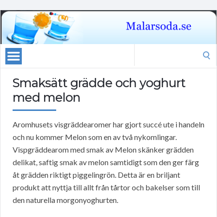
Search
for:
Smaksätt grädde och yoghurt
med melon
Aromhusets visgräddearomer har gjort succé ute i handeln
och nu kommer Melon som en av två nykomlingar.
Vispgräddearom med smak av Melon skänker grädden
delikat, saftig smak av melon samtidigt som den ger färg
åt grädden riktigt piggelingrön. Detta är en briljant
produkt att nyttja till allt från tårtor och bakelser som till
den naturella morgonyoghurten.