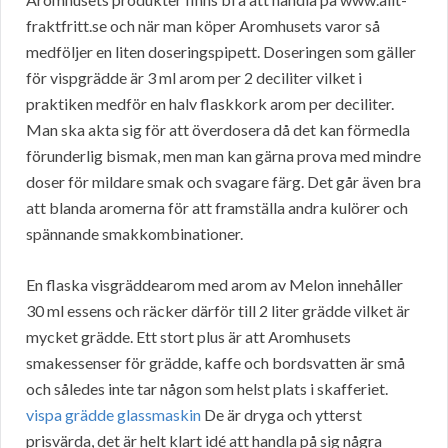
fraktfritt.se och när man köper Aromhusets varor så
medföljer en liten doseringspipett. Doseringen som gäller
för vispgrädde är 3 ml arom per 2 deciliter vilket i
praktiken medför en halv flaskkork arom per deciliter.
Man ska akta sig för att överdosera då det kan förmedla
förunderlig bismak, men man kan gärna prova med mindre
doser för mildare smak och svagare färg. Det går även bra
att blanda aromerna för att framställa andra kulörer och
spännande smakkombinationer.
En flaska visgräddearom med arom av Melon innehåller
30 ml essens och räcker därför till 2 liter grädde vilket är
mycket grädde. Ett stort plus är att Aromhusets
smakessenser för grädde, kaffe och bordsvatten är små
och således inte tar någon som helst plats i skafferiet.
vispa grädde glassmaskin
De är dryga och ytterst
prisvärda, det är helt klart idé att handla på sig några