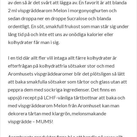
av den så är det svårt att lägga av. En favorit är att blanda
2 ml vispgräddearom Melon i morgonyoghurten och
sedan droppa ner en droppe Sucralose och blanda
ordentligt. En söt, smakfull frukost som man står sig under
lång tid på och inte ett uns av onödiga kalorier eller
kolhydrater får man i sig.
I en tid där allt fler vill intaga allt färre kolhydrater är
efterfrågan på kolhydratfria sötsaker stor och med
Aromhusets vispgräddearomer blir det plötsligen så lätt
att baka smakfulla sötsaker som tårtor och glass utan att
peppra dem med sockriga ingredienser. Det finns en
uppsjö recept på LCHF-vänliga tårtbottnar att baka och
med vispgräddearom Melon från Aromhuset kan man
dekorera tårtan med klargrön, melonsmakande
vispgrädde – MUMS!
Aromhusets produkter finns bl a att handla på www.allt-