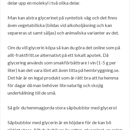
delar upp en molekyl i två olika delar.
Man kan alstra glycerinet på syntetisk väg och det finns
även vegetabiliska (bildas vid alkoholjäsning och kan
separeras ut samt säljas) och animaliska varianter av det.
Om du vill glycerin köpa så kan du göra det online som på
allt-fraktfritt.se alternativt på ett lokalt apotek. Då
glycering används som smakförbättrare i vin (1-5 g per
liter) kan det vara lönt att även titta på hembryggning.se.
Det här är en legal produkt som är rätt bra att ha hemma
för dagar då man behöver lite naturlig och skojig
underhållning till de små.
Så gör du hemmagjorda stora såpbubblor med glycerol
Såpbubblor med glycerin är en höjdare för de kan bli
riktigt stora. Allt du behöver är vatten, glycerinet, en aning