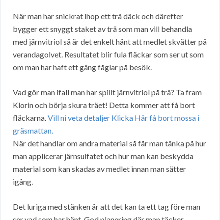
När man har snickrat ihop ett trä däck och därefter
bygger ett snyggt staket av trä som man vill behandla
med järnvitriol så är det enkelt hänt att medlet skvätter på
verandagolvet. Resultatet blir fula fläckar som ser ut som
om man har haft ett gäng fåglar på besök.
Vad gör man ifall man har spillt järnvitriol på trä? Ta fram
Klorin och börja skura träet! Detta kommer att få bort
fläckarna.
Vill ni veta detaljer Klicka Här få bort mossa i
gräsmattan.
När det handlar om andra material så får man tänka på hur
man applicerar järnsulfatet och hur man kan beskydda
material som kan skadas av medlet innan man sätter
igång.
Det luriga med stänken är att det kan ta ett tag före man
ser vad som har hänt. God planering där man täcker