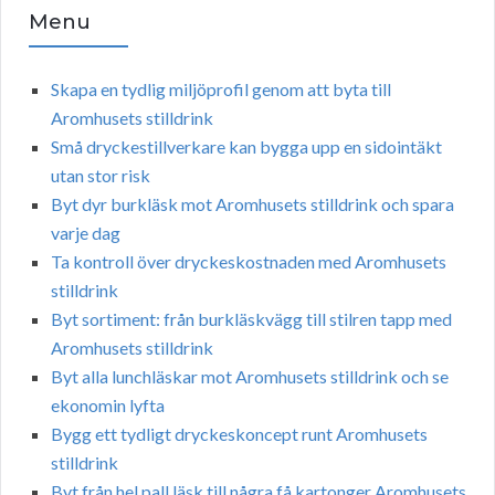
Menu
Skapa en tydlig miljöprofil genom att byta till
Aromhusets stilldrink
Små dryckestillverkare kan bygga upp en sidointäkt
utan stor risk
Byt dyr burkläsk mot Aromhusets stilldrink och spara
varje dag
Ta kontroll över dryckeskostnaden med Aromhusets
stilldrink
Byt sortiment: från burkläskvägg till stilren tapp med
Aromhusets stilldrink
Byt alla lunchläskar mot Aromhusets stilldrink och se
ekonomin lyfta
Bygg ett tydligt dryckeskoncept runt Aromhusets
stilldrink
Byt från hel pall läsk till några få kartonger Aromhusets