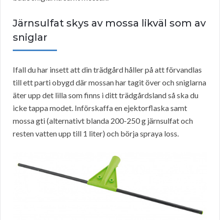
Järnsulfat skys av mossa likväl som av
sniglar
Ifall du har insett att din trädgård håller på att förvandlas
till ett parti obygd där mossan har tagit över och sniglarna
äter upp det lilla som finns i ditt trädgårdsland så ska du
icke tappa modet. Införskaffa en ejektorflaska samt
mossa gti (alternativt blanda 200-250 g järnsulfat och
resten vatten upp till 1 liter) och börja spraya loss.