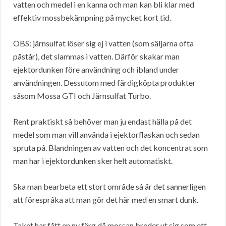
vatten och medel i en kanna och man kan bli klar med
effektiv mossbekämpning på mycket kort tid.
OBS: järnsulfat löser sig ej i vatten (som säljarna ofta
påstår), det slammas i vatten. Därför skakar man
ejektordunken före användning och ibland under
användningen. Dessutom med färdigköpta produkter
såsom Mossa GTI och Järnsulfat Turbo.
Rent praktiskt så behöver man ju endast hälla på det
medel som man vill använda i ejektorflaskan och sedan
spruta på. Blandningen av vatten och det koncentrat som
man har i ejektordunken sker helt automatiskt.
Ska man bearbeta ett stort område så är det sannerligen
att förespråka att man gör det här med en smart dunk.
Taket har fått en ny färg då mossan breder ut sig som ett