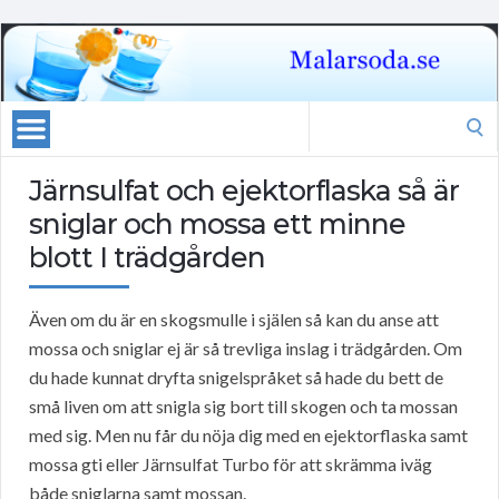
Search
for:
Järnsulfat och ejektorflaska så är
sniglar och mossa ett minne
blott I trädgården
Även om du är en skogsmulle i själen så kan du anse att
mossa och sniglar ej är så trevliga inslag i trädgården. Om
du hade kunnat dryfta snigelspråket så hade du bett de
små liven om att snigla sig bort till skogen och ta mossan
med sig. Men nu får du nöja dig med en ejektorflaska samt
mossa gti eller Järnsulfat Turbo för att skrämma iväg
både sniglarna samt mossan.