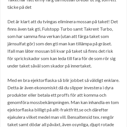
täcke på det
Det är klart att du tvingas eliminera mossan på taket! Det
finns även tak gti, Fulstopp Turbo samt Takrent Turbo,
som har samma fina verkan (utan att färga taket som
järnsulfat gör) som den gti man kan tillämpa på gräset.
Ifall man låter mossan bli kvar på taket så finns det risk
för sprickskador som kan leda till fara för de som rör sig
under taket såväl som skador på innertaket.
Med en bra ejektorflaska så blir jobbet så väldigt enklare.
Detta är även ekonomiskt då du slipper investera i dyra
produkter eller betala ett proffs för att komma och
genomföra mossbekämpningen. Man kan inhandla en tom
ejektorflaska billigt på allt-fraktfritt.se och därefter
ejakulera vilket medel man vill. Bensaltensid tex. rengör
taket samt dödar all påväxt, även osynliga, djupt rotade