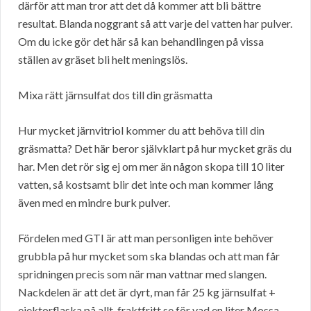
därför att man tror att det då kommer att bli bättre
resultat. Blanda noggrant så att varje del vatten har pulver.
Om du icke gör det här så kan behandlingen på vissa
ställen av gräset bli helt meningslös.
Mixa rätt järnsulfat dos till din gräsmatta
Hur mycket järnvitriol kommer du att behöva till din
gräsmatta? Det här beror självklart på hur mycket gräs du
har. Men det rör sig ej om mer än någon skopa till 10 liter
vatten, så kostsamt blir det inte och man kommer lång
även med en mindre burk pulver.
Fördelen med GTI är att man personligen inte behöver
grubbla på hur mycket som ska blandas och att man får
spridningen precis som när man vattnar med slangen.
Nackdelen är att det är dyrt, man får 25 kg järnsulfat +
ejektorflaska på allt-fraktfritt.se för vad en liter Mossa