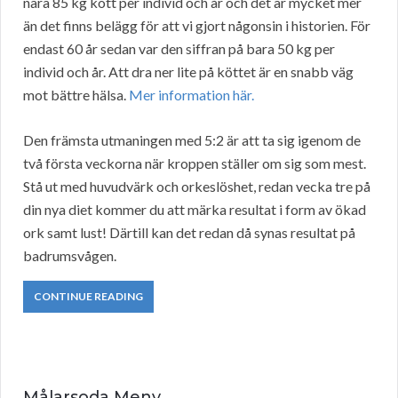
nära 85 kg kött per individ och år och det är mycket mer
än det finns belägg för att vi gjort någonsin i historien. För
endast 60 år sedan var den siffran på bara 50 kg per
individ och år. Att dra ner lite på köttet är en snabb väg
mot bättre hälsa.
Mer information här.
Den främsta utmaningen med 5:2 är att ta sig igenom de
två första veckorna när kroppen ställer om sig som mest.
Stå ut med huvudvärk och orkeslöshet, redan vecka tre på
din nya diet kommer du att märka resultat i form av ökad
ork samt lust! Därtill kan det redan då synas resultat på
badrumsvågen.
CONTINUE READING
Målarsoda Meny