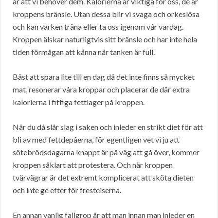
är att vi behöver dem. Kalorierna är viktiga för oss, de är
kroppens bränsle. Utan dessa blir vi svaga och orkeslösa
och kan varken träna eller ta oss igenom vår vardag.
Kroppen älskar naturligtvis sitt bränsle och har inte hela
tiden förmågan att känna när tanken är full.
Bäst att spara lite till en dag då det inte finns så mycket
mat, resonerar våra kroppar och placerar de där extra
kalorierna i fiffiga fettlager på kroppen.
När du då slår slag i saken och inleder en strikt diet för att
bli av med fettdepåerna, för egentligen vet vi ju att
sötebrödsdagarna knappt är på väg att gå över, kommer
kroppen såklart att protestera. Och när kroppen
tvärvägrar är det extremt komplicerat att sköta dieten
och inte ge efter för frestelserna.
En annan vanlig fallgrop är att man innan man inleder en