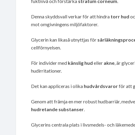
fuktnivå och förstärka
stratum corneum
.
Denna skyddsvall verkar för att hindra
torr hud
oc
mot omgivningens miljöfaktorer.
Glycerin kan likaså utnyttjas för
sårläkningsproc
cellförnyelsen.
För individer med
känslig hud
eller
akne
, är glyce
hudirritationer.
Det kan appliceras i olika
hudvårdsvaror
för att 
Genom att främja en mer robust hudbarriär, medverk
hudretande substanser
.
Glycerins centrala plats i livsmedels- och läkeme