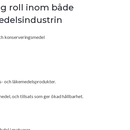
ig roll inom både
edelsindustrin
ch konserveringsmedel
ls- och läkemedelsprodukter.
del, och tillsats som ger ökad hållbarhet.
dsdel i matvaror.