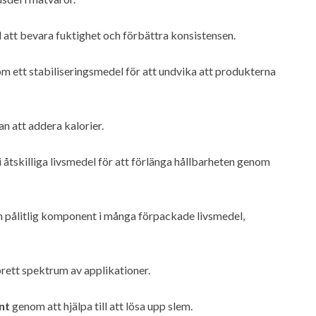
l att bevara fuktighet och förbättra konsistensen.
om ett stabiliseringsmedel för att undvika att produkterna
an att addera kalorier.
i åtskilliga livsmedel för att förlänga hållbarheten genom
l en pålitlig komponent i många förpackade livsmedel,
brett spektrum av applikationer.
nt
genom att hjälpa till att lösa upp slem.