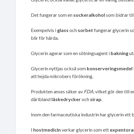
Det fungerar som en
sockeralkohol
som bidrar til
Exempelvis i
glass
och
sorbet
fungerar glycerin s
blir för hårda.
Glycerin agerar som en sötningsagent i
bakning
ut
Glycerin nyttjas också som
konserveringsmedel
att hejda mikrobers förökning.
Produkten anses säker av
FDA
, vilket gör den til
däribland
läskedrycker
och
sirap
.
Inom den farmaceutiska industrin har glycerin ett 
I
hostmedicin
verkar glycerin som ett
expentora