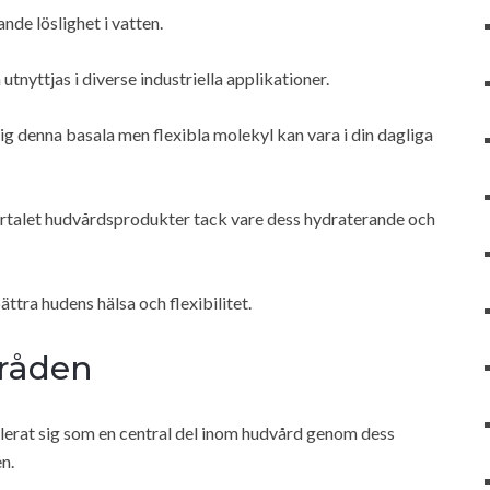
nde löslighet i vatten.
nyttjas i diverse industriella applikationer.
ktig denna basala men flexibla molekyl kan vara i din dagliga
flertalet hudvårdsprodukter tack vare dess hydraterande och
ättra hudens hälsa och flexibilitet.
råden
ablerat sig som en central del inom hudvård genom dess
n.