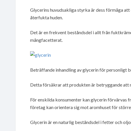
Glycerins huvudsakliga styrka är dess förmåga att dra
återfukta huden.
Det är en frekvent beståndsdel i allt från fuktkrämer
mångfacetterat.
Beträffande inhandling av glycerin för personligt br
Detta försäkrar att produkten är betryggande att n
För enskilda konsumenter kan glycerin förvärvas f
företag kan orientera sig mot aromhuset för större
Glycerin är en naturlig beståndsdel i fetter och olj