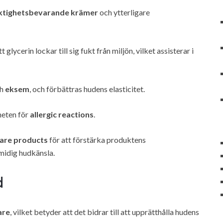
ktighetsbevarande krämer
och ytterligare
ycerin lockar till sig fukt från miljön, vilket assisterar i
ch
eksem
, och förbättras hudens elasticitet.
heten för
allergic reactions
.
care products
för att förstärka produktens
midig hudkänsla.
d
are
, vilket betyder att det bidrar till att upprätthålla hudens