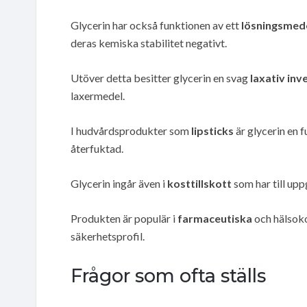
Glycerin har också funktionen av ett
lösningsmed
deras kemiska stabilitet negativt.
Utöver detta besitter glycerin en svag
laxativ inv
laxermedel.
I hudvårdsprodukter som
lipsticks
är glycerin en f
återfuktad.
Glycerin ingår även i
kosttillskott
som har till upp
Produkten är populär i
farmaceutiska
och hälsoko
säkerhetsprofil.
Frågor som ofta ställs