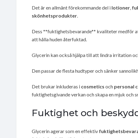
Det är en allmänt förekommande del i
lotioner
,
fu
skönhetsprodukter
.
Dess **fuktighetsbevarande** kvaliteter medför att gl
att hålla huden återfuktad.
Glycerin kan också hjälpa till att lindra irritation o
Den passar de flesta hudtyper och sänker sannolik
Det brukar inkluderas i
cosmetics
och
personal 
fuktighetsgivande verkan och skapa en mjuk och s
Fuktighet och beskyd
Glycerin agerar som en effektiv
fuktighetsbevar