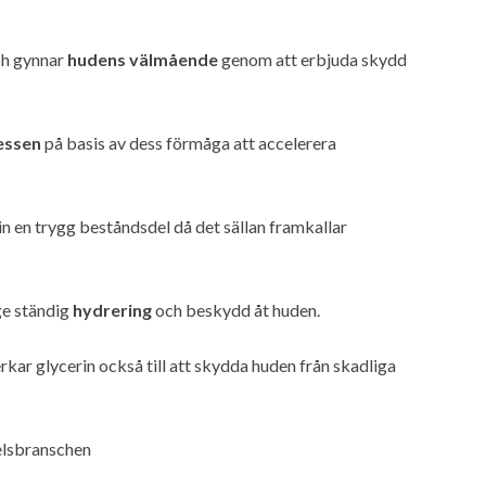
h gynnar
hudens välmående
genom att erbjuda skydd
essen
på basis av dess förmåga att accelerera
rin en trygg beståndsdel då det sällan framkallar
ge ständig
hydrering
och beskydd åt huden.
ar glycerin också till att skydda huden från skadliga
delsbranschen