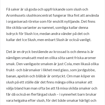
Få saker är så goda och uppfriskande som slush och
Aromhusets slushkoncentrat fungerar lika fint att använda
i organiserad rörelse som för enskilt nyttjande. Det finns
lite skilda varianter av namnet, somliga kallar denna
isdryck för Slush Ice, medan andra vänder på det och
kallar det Ice Slush, men enbart Slush är också vanligt.
Det är en dryck bestående av krossad is och denna is är
nämligen smaksatt med en olika söta samt friska aromer
smak. Den vanligaste smaken är just Cola, men likaså olika
frukt- och bärsmaker i likhet med glass, som jordgubbe,
banan, apelsin och blåbär är omtyckt. Om man köper en
slush på ett ställe där det finns många olika smaker att
välja bland kan man ofta be att få mixa skilda smaker och
får då också en flerfärgad slush – i synnerhet barn brukar
vara helgalna efter slush, för det både smakar härligt och