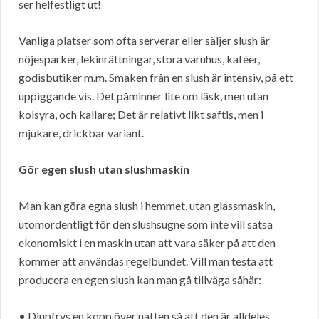
ser helfestligt ut!
Vanliga platser som ofta serverar eller säljer slush är
nöjesparker, lekinrättningar, stora varuhus, kaféer,
godisbutiker m.m. Smaken från en slush är intensiv, på ett
uppiggande vis. Det påminner lite om läsk, men utan
kolsyra, och kallare; Det är relativt likt saftis, men i
mjukare, drickbar variant.
Gör egen slush utan slushmaskin
Man kan göra egna slush i hemmet, utan glassmaskin,
utomordentligt för den slushsugne som inte vill satsa
ekonomiskt i en maskin utan att vara säker på att den
kommer att användas regelbundet. Vill man testa att
producera en egen slush kan man gå tillväga såhär:
• Djupfrys en kopp över natten så att den är alldeles