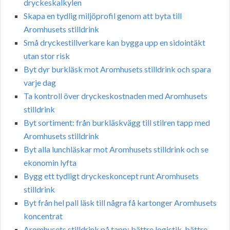
dryckeskalkylen
Skapa en tydlig miljöprofil genom att byta till
Aromhusets stilldrink
Små dryckestillverkare kan bygga upp en sidointäkt
utan stor risk
Byt dyr burkläsk mot Aromhusets stilldrink och spara
varje dag
Ta kontroll över dryckeskostnaden med Aromhusets
stilldrink
Byt sortiment: från burkläskvägg till stilren tapp med
Aromhusets stilldrink
Byt alla lunchläskar mot Aromhusets stilldrink och se
ekonomin lyfta
Bygg ett tydligt dryckeskoncept runt Aromhusets
stilldrink
Byt från hel pall läsk till några få kartonger Aromhusets
koncentrat
Aromhusets stilldrink på tapp: bättre logistik, bättre