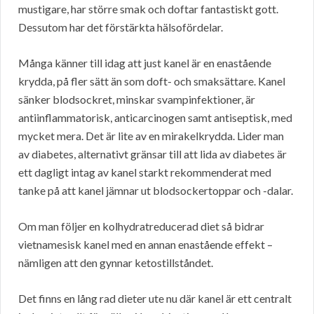
mustigare, har större smak och doftar fantastiskt gott.
Dessutom har det förstärkta hälsofördelar.
Många känner till idag att just kanel är en enastående
krydda, på fler sätt än som doft- och smaksättare. Kanel
sänker blodsockret, minskar svampinfektioner, är
antiinflammatorisk, anticarcinogen samt antiseptisk, med
mycket mera. Det är lite av en mirakelkrydda. Lider man
av diabetes, alternativt gränsar till att lida av diabetes är
ett dagligt intag av kanel starkt rekommenderat med
tanke på att kanel jämnar ut blodsockertoppar och -dalar.
Om man följer en kolhydratreducerad diet så bidrar
vietnamesisk kanel med en annan enastående effekt –
nämligen att den gynnar ketostillståndet.
Det finns en lång rad dieter ute nu där kanel är ett centralt