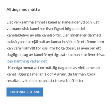
Allting med måtta
Det verksamma ämnet i kanel är kanelaldehyd och just
vietnamesisk kanel har överlägset högst andel
kanelaldehyd av alla kanelsorter. Den innehåller därmed
också ganska rejäl halt av kumarin, vilket är ett ämne som
kan vara riskfyllt för oss i för höga doser, så även om ett
dagligt intag av kanel är nyttigt, så ska man inte överdriva.
jojo bantning vad är det
. Kunniga menar att en måttlig dagsdos av vietnamesisk
kanel ligger på mellan 1 och 4 gram, då får man goda
resultat av kanelen utan att riskera bieffekter.
CONTINUE READING