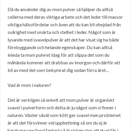
Då du använder dig av msm pulver så hjälper du alltså
cellerna med deras viktiga arbete och det leder till massor
viktiga hälsofördelar och även att du kan bli ohejdad från
svårighet med smärta och stelhet i leder. Något som är
lysande med svavelpulver är att det har visat sig ha både
förebyggande och helande egenskaper. Du kan alltså
inleda ta msm pulvret idag för att slippa det som du
måhända kommer att drabbas av imorgon och därför att
bli av med det som bekymrat dig sedan förra året…
Vad är msm i naturen?
Det är verkligen så enkelt att msm pulver är organiskt
svavel i pulverform och detta är ju något som vi finner i
naturen. Växter såväl som kött ger svavel men problemet
är att det försvinner vid upphettning så om du ej är
hardcore raw food fantast så är risken stor att du ej får i