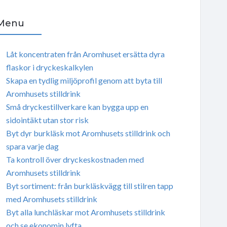
Menu
Låt koncentraten från Aromhuset ersätta dyra
flaskor i dryckeskalkylen
Skapa en tydlig miljöprofil genom att byta till
Aromhusets stilldrink
Små dryckestillverkare kan bygga upp en
sidointäkt utan stor risk
Byt dyr burkläsk mot Aromhusets stilldrink och
spara varje dag
Ta kontroll över dryckeskostnaden med
Aromhusets stilldrink
Byt sortiment: från burkläskvägg till stilren tapp
med Aromhusets stilldrink
Byt alla lunchläskar mot Aromhusets stilldrink
och se ekonomin lyfta