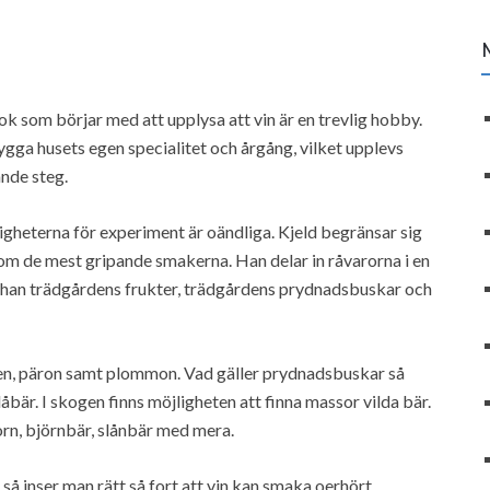
ok som börjar med att upplysa att vin är en trevlig hobby.
gga husets egen specialitet och årgång, vilket upplevs
nde steg.
igheterna för experiment är oändliga. Kjeld begränsar sig
om de mest gripande smakerna. Han delar in råvarorna i en
han trädgårdens frukter, trädgårdens prydnadsbuskar och
len, päron samt plommon. Vad gäller prydnadsbuskar så
bär. I skogen finns möjligheten att finna massor vilda bär.
rn, björnbär, slånbär med mera.
å inser man rätt så fort att vin kan smaka oerhört