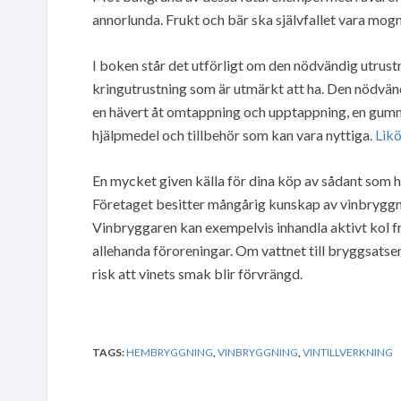
annorlunda. Frukt och bär ska självfallet vara mo
I boken står det utförligt om den nödvändig utrust
kringutrustning som är utmärkt att ha. Den nödvändi
en hävert åt omtappning och upptappning, en gummi
hjälpmedel och tillbehör som kan vara nyttiga.
Likö
En mycket given källa för dina köp av sådant som 
Företaget besitter mångårig kunskap av vinbryggni
Vinbryggaren kan exempelvis inhandla aktivt kol frå
allehanda föroreningar. Om vattnet till bryggsatsen
risk att vinets smak blir förvrängd.
TAGS:
HEMBRYGGNING
,
VINBRYGGNING
,
VINTILLVERKNING