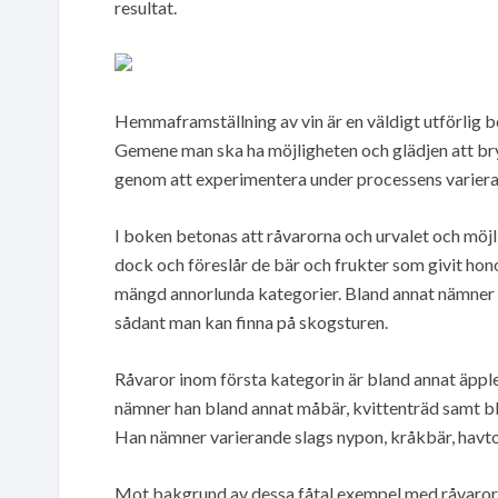
resultat.
Hemmaframställning av vin är en väldigt utförlig b
Gemene man ska ha möjligheten och glädjen att bry
genom att experimentera under processens variera
I boken betonas att råvarorna och urvalet och möjl
dock och föreslår de bär och frukter som givit hon
mängd annorlunda kategorier. Bland annat nämner 
sådant man kan finna på skogsturen.
Råvaror inom första kategorin är bland annat äpp
nämner han bland annat måbär, kvittenträd samt blå
Han nämner varierande slags nypon, kråkbär, havto
Mot bakgrund av dessa fåtal exempel med råvaror s