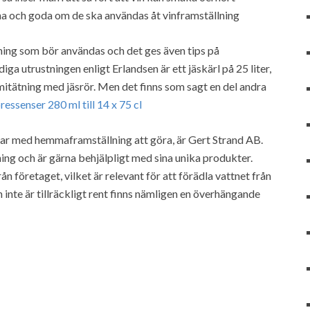
gna och goda om de ska användas åt vinframställning
ning som bör användas och det ges även tips på
ga utrustningen enligt Erlandsen är ett jäskärl på 25 liter,
tätning med jäsrör. Men det finns som sagt en del andra
ressenser 280 ml till 14 x 75 cl
har med hemmaframställning att göra, är Gert Strand AB.
ng och är gärna behjälpligt med sina unika produkter.
n företaget, vilket är relevant för att förädla vattnet från
 inte är tillräckligt rent finns nämligen en överhängande