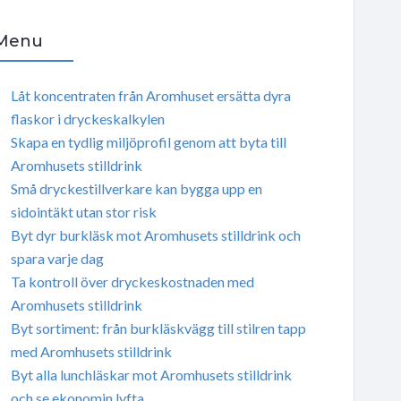
Menu
Låt koncentraten från Aromhuset ersätta dyra
flaskor i dryckeskalkylen
Skapa en tydlig miljöprofil genom att byta till
Aromhusets stilldrink
Små dryckestillverkare kan bygga upp en
sidointäkt utan stor risk
Byt dyr burkläsk mot Aromhusets stilldrink och
spara varje dag
Ta kontroll över dryckeskostnaden med
Aromhusets stilldrink
Byt sortiment: från burkläskvägg till stilren tapp
med Aromhusets stilldrink
Byt alla lunchläskar mot Aromhusets stilldrink
och se ekonomin lyfta