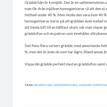
Grädde härrör komjölk. Det är en vattenemulsion u
man får ifrån mjölken homogeniserar så att den ej s
fetthalt under 40 %. Men skulle den vara över 40 %
homogeniseras beror på att grädden även kallad v
att binda luft till en hållfast skum, när man vispar
gräddsifon och en patron som innehåller dikväveox
Det finns flera sorters grädde, med annorlunda fett
%, men det är även de som har lägre. Bland annat är
Vispa din grädde perfekt med en gräddsifon samt d
TAGS:
DIKVÄVEOXID
,
GRÄDDPATRONER
,
GRÄDDSIFONPATRON