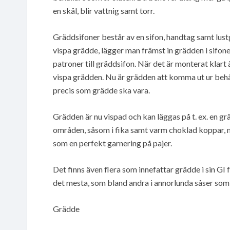
en skål, blir vattnig samt torr.
Gräddsifoner består av en sifon, handtag samt lust
vispa grädde, lägger man främst in grädden i sifone
patroner till gräddsifon. När det är monterat klart 
vispa grädden. Nu är grädden att komma ut ur behål
precis som grädde ska vara.
Grädden är nu vispad och kan läggas på t. ex. en gr
områden, såsom i fika samt varm choklad koppar, 
som en perfekt garnering på pajer.
Det finns även flera som innefattar grädde i sin GI
det mesta, som bland andra i annorlunda såser som t
Grädde