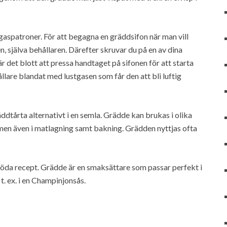
gaspatroner. För att begagna en gräddsifon när man vill
n, själva behållaren. Därefter skruvar du på en av dina
är det blott att pressa handtaget på sifonen för att starta
lare blandat med lustgasen som får den att bli luftig
äddtårta alternativt i en semla. Grädde kan brukas i olika
men även i matlagning samt bakning. Grädden nyttjas ofta
 föda recept. Grädde är en smaksättare som passar perfekt i
. ex. i en Champinjonsås.