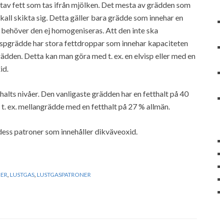
tav fett som tas ifrån mjölken. Det mesta av grädden som
kall skikta sig. Detta gäller bara grädde som innehar en
 behöver den ej homogeniseras. Att den inte ska
ispgrädde har stora fettdroppar som innehar kapaciteten
 grädden. Detta kan man göra med t. ex. en elvisp eller med en
id.
halts nivåer. Den vanligaste grädden har en fetthalt på 40
 t. ex. mellangrädde med en fetthalt på 27 % allmän.
ess patroner som innehåller dikväveoxid.
ER
,
LUSTGAS
,
LUSTGASPATRONER