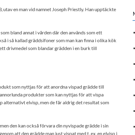
3, utav en man vid namnet Joseph Priestly. Han upptäckte
 som bland annat i vården där den används som ett
å i så kallad gräddsifoner som man kan finna i olika kök
tt drivmedel som blandar grädden i en burk till
dukt som nyttjas för att anordna vispad grädde till
 annorlunda produkter som kan nyttjas för att vispa
alternativt elvisp, men de får aldrig det resultat som
, men den kan också förvara din nyvispade grädde i sin
genom att den grädde man just vispat med t. ex. en elvisp i