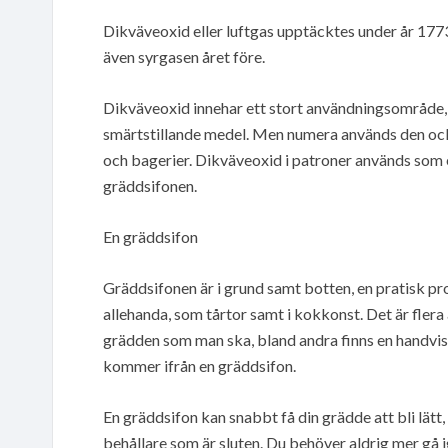
Dikväveoxid eller luftgas upptäcktes under år 177
även syrgasen året före.
Dikväveoxid innehar ett stort användningsområde,
smärtstillande medel. Men numera används den ocks
och bagerier. Dikväveoxid i patroner används som e
gräddsifonen.
En gräddsifon
Gräddsifonen är i grund samt botten, en pratisk pro
allehanda, som tårtor samt i kokkonst. Det är flera
grädden som man ska, bland andra finns en handvisp 
kommer ifrån en gräddsifon.
En gräddsifon kan snabbt få din grädde att bli lätt
behållare som är sluten. Du behöver aldrig mer gå i