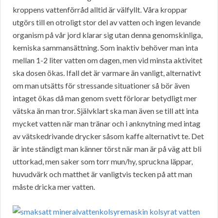
kroppens vattenförråd alltid är välfyllt. Våra kroppar
utgörs till en otroligt stor del av vatten och ingen levande
organism på vår jord klarar sig utan denna genomskinliga,
kemiska sammansättning. Som inaktiv behöver man inta
mellan 1-2 liter vatten om dagen, men vid minsta aktivitet
ska dosen ökas. Ifall det är varmare än vanligt, alternativt
om man utsätts för stressande situationer så bör även
intaget ökas då man genom svett förlorar betydligt mer
vätska än man tror. Självklart ska man även se till att inta
mycket vatten när man tränar och i anknytning med intag
av vätskedrivande drycker såsom kaffe alternativt te. Det
är inte ständigt man känner törst när man är på väg att bli
uttorkad, men saker som torr mun/hy, spruckna läppar,
huvudvärk och matthet är vanligtvis tecken på att man
måste dricka mer vatten.