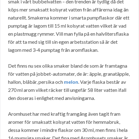
smak i vårt bubbelvatten – den trenden är tydlig då det
köps mer smaksatt kolsyrat vatten från affärerna idag än
naturellt. Smakerna kommer i smarta pumpflaskor där ett
pumptag är lagom till 15 ml kolsyrat vatten vilket är vad
en plastmugg rymmer. Vill man fylla på en halvlitersflaska
för att ta med sig till sin egen arbetsstation så är det
lagom med 3-4 pumptag från aromflaskan.
Det finns nu sex olika smaker bland de som är framtagna
för vatten på jobbet-automater, de är: äpple, granatäpple,
hallon, blåbär, persika och
melon
. Varje flaska består av
270 ml arom vilket räcker till ungefär 58 liter vatten ifall
den doseras i enlighet med anvisningarna.
Aromhuset har med kraftig framgång även tagit fram
aromer för smaksatt kolsyrat vatten för hemmabruk,
dessa kommer i mindre flaskor om 30 ml, men finns i hela
16 mumsiga smaker. Det fina med Aromhusets smaker är